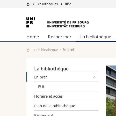
Bibliotheques
BP2
Université
Facultés
Université
Etudes
Théologie
de
Campus
Droit
Home
Rechercher
La bibliothèque
Recherche
Sciences é
Fribourg
Université
Lettres et
Formation continue
Sciences de
La bibliothèque
En bref
Sciences e
Interfacult
La bibliothèque
En bref
EUi
Horaire et accès
Plan de la bibliothèque
Règlement