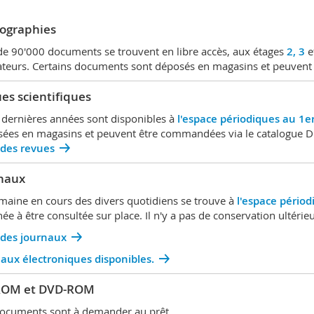
ographies
de 90'000 documents se trouvent en libre accès, aux étages
2,
3
e
sateurs. Certains documents sont déposés en magasins et peuvent
es scientifiques
 dernières années sont disponibles à
l'espace périodiques au 1e
ées en magasins et peuvent être commandées via le catalogue Di
 des revues
naux
maine en cours des divers quotidiens se trouve à
l'espace périod
née à être consultée sur place. Il n'y a pas de conservation ultérie
 des journaux
aux électroniques disponibles.
ROM et DVD-ROM
ocuments sont à demander au prêt.