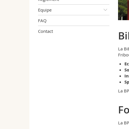
Equipe
FAQ
Contact
Bi
La Bi
Fribo
E
So
I
S
La BP
F
La BP