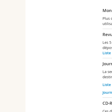
Mon
Plus 
utili
Revu
Les 5
dépos
Liste
Jour
La se
desti
Liste
Journ
CD-
Ces d