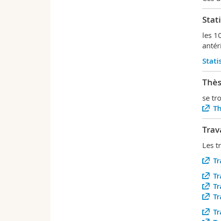
Stat
les 1
antér
Stati
Thès
se tr
Th
Trav
Les t
Tr
Tr
Tr
Tr
Tr