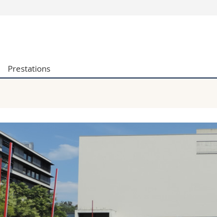
Vous êtes
Futurs étudia
Etudiants
Prestations
conomiques et sociales et management
Médias
 sciences humaines
Chercheurs
 l'éducation et de la formation
Collaborateu
t médecine
Doctorants
aire