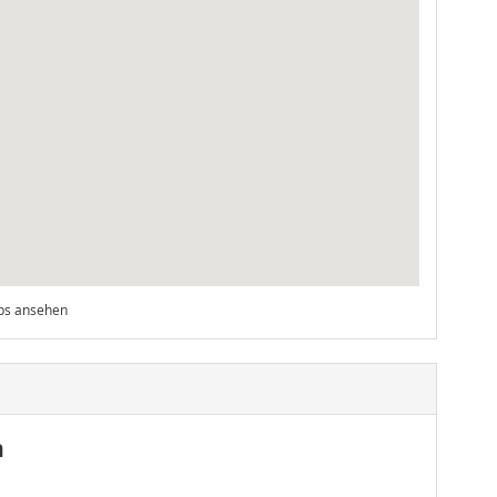
ps ansehen
n