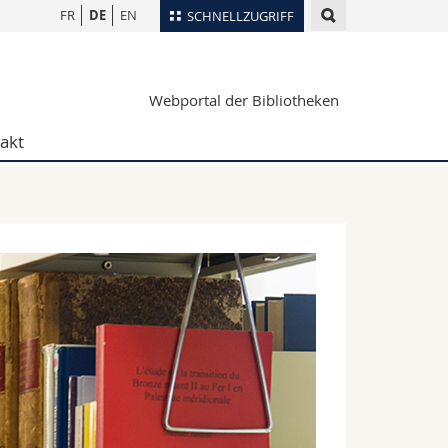
FR
DE
EN
SCHNELLZUGRIFF
für
Personenverzeichnis
Webportal der Bibliotheken
Ortsplan
te
Bibliotheken
akt
Webmail
Vorlesungsverzeichnis
MyUnifr