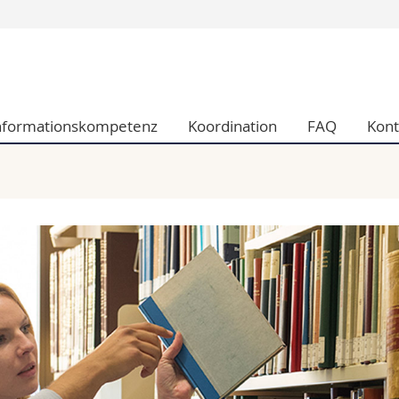
Informationen 
k.
Studieninteressier
aftliche Fak.
Studierende
nformationskompetenz
Koordination
FAQ
Kont
d Sozialwissenschaftliche Fak.
Medien
Fak.
Forschende
ungs- und Bildungswissenschaften
Mitarbeitende
 Med. Fak.
Doktorierende