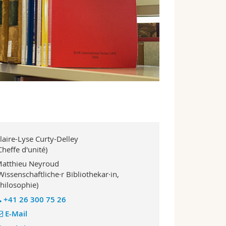
laire-Lyse Curty-Delley
Cheffe d'unité)
atthieu Neyroud
Wissenschaftliche·r Bibliothekar·in,
hilosophie)
+41 26 300 75 26
E-Mail