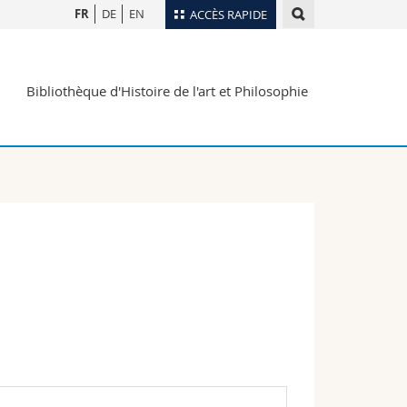
FR
DE
EN
ACCÈS RAPIDE
Annuaire du personnel
Bibliothèque d'Histoire de l'art et Philosophie
Plan d'accès
nts
Bibliothèques
Webmail
rs
Programme des cours
MyUnifr