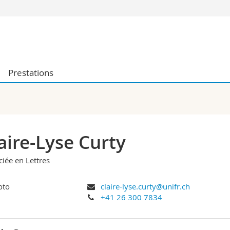
Vous êtes
Futurs étudia
Etudiants
Prestations
conomiques et sociales et management
Médias
 sciences humaines
Chercheurs
 l'éducation et de la formation
Collaborateu
t médecine
Doctorants
aire
aire-Lyse Curty
ciée en Lettres
claire-lyse.curty@unifr.ch
+41 26 300 7834