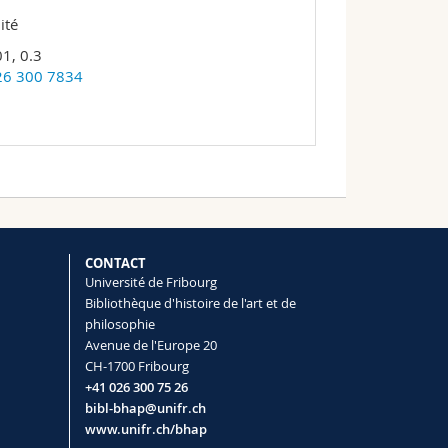
ité
1, 0.3
26 300 7834
CONTACT
Université de Fribourg
Bibliothèque d'histoire de l'art et de
philosophie
Avenue de l'Europe 20
CH-1700 Fribourg
+41 026 300 75 26
bibl-bhap@unifr.ch
www.unifr.ch/bhap