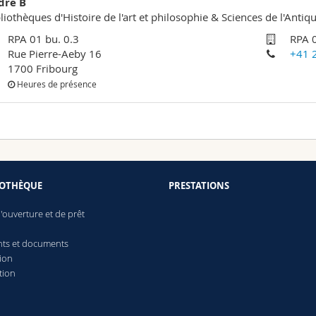
dre B
liothèques d'Histoire de l'art et philosophie & Sciences de l'Antiqu
RPA 01 bu. 0.3
RPA 0
Rue Pierre-Aeby 16
+41 
1700 Fribourg
Heures de présence
IOTHÈQUE
PRESTATIONS
'ouverture et de prêt
ts et documents
ion
tion