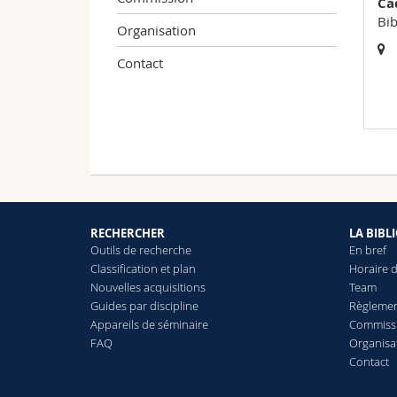
Ca
Bib
Organisation
Contact
RECHERCHER
LA BIBL
Outils de recherche
En bref
Classification et plan
Horaire d
Nouvelles acquisitions
Team
Guides par discipline
Règlemen
Appareils de séminaire
Commiss
FAQ
Organisa
Contact