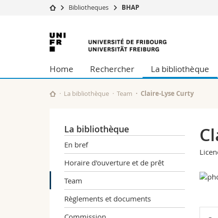
Bibliotheques
BHAP
Université
Facultés
Université
Etudes
Théologie
de
Campus
Droit
Home
Rechercher
La bibliothèque
Recherche
Sciences é
Fribourg
Université
Lettres et
Formation continue
Sciences de
La bibliothèque
Team
Claire-Lyse Curty
Sciences e
Interfacult
La bibliothèque
Cl
En bref
Licen
Horaire d'ouverture et de prêt
Team
Règlements et documents
Commission