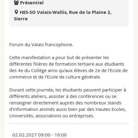
Présentiel
Sciences et médecine
Collaborateurs
Webmail
HES-SO Valais-Wallis, Rue de la Plaine 2,
Sierre
Interfacultaire
Doctorants
Programme des cours
MyUnifr
Forum du Valais francophone.
Cette manifestation a pour but de présenter les
différentes filières de formation tertiaire aux étudiants
des 4e du Collège ainsi qu'aux élèves de 2e de l'Ecole de
commerce et de l'Ecole de culture générale.
Durant cette journée, les étudiants peuvent participer à
différents ateliers, assister à des conférences ou se
renseigner directement auprès des nombreux stands
d'information animés aussi bien par des Hautes Ecoles,
Universités, associations ou entreprises.
02.02.2027 09:00 - 16:00