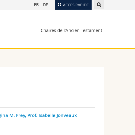
FR
DE
ACCÈS RAPIDE
Annuaire du personnel
Chaires de l'Ancien Testament
Plan d'accès
nts
Bibliothèques
Webmail
rs
Programme des cours
MyUnifr
ina M. Frey, Prof. Isabelle Jonveaux