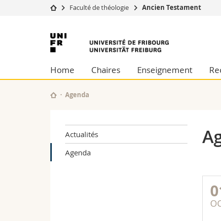
Faculté de théologie
Ancien Testament
Université
Facultés
Université
Etudes
Théologie
de
Campus
Droit
Home
Chaires
Enseignement
Re
Recherche
Sciences é
Fribourg
Université
Lettres et
Formation continue
Sciences de
Agenda
Sciences e
Interfacult
A
Actualités
Agenda
0
O