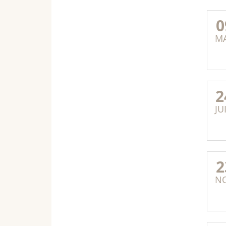
0
M
2
JU
2
N