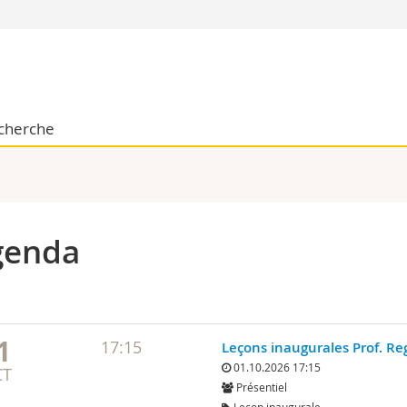
Vous êtes
Futurs étudia
Etudiants
cherche
conomiques et sociales et management
Médias
 sciences humaines
Chercheurs
 l'éducation et de la formation
Collaborateu
t médecine
Doctorants
aire
genda
1
17:15
Leçons inaugurales Prof. Reg
01.10.2026 17:15
CT
Présentiel