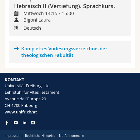
Math.-Nat. und Med. Fak.
Mitarbeitende
Webmail
Hebräisch II (Vertiefung). Sprachkurs.
Mittwoch 14:15 - 15:00
Bigoni Laura
Interfakultär
Doktorierende
Vorlesungsverzeichnis
Deutsch
MyUnifr
Komplettes Vorlesungsverzeichnis der
theologischen Fakultät
KONTAKT
Universität Freiburg i.Üe.
Lehrstuhl für Altes Testament
Avenue de l'Europe 20
CH-1700 Fribourg
www.unifr.ch/at
Impressum
|
Rechtliche Hinweise
|
Notfallnummern