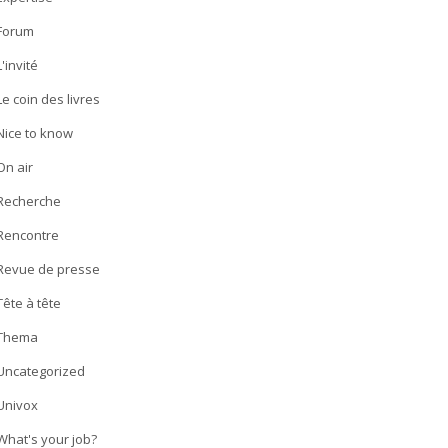
Forum
L'invité
Le coin des livres
Nice to know
On air
Recherche
Rencontre
Revue de presse
Tête à tête
Thema
Uncategorized
Univox
What's your job?