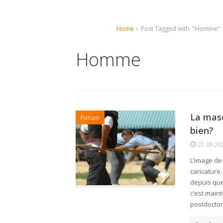
Home
›
Post Tagged with: "Homme"
Homme
La masc
Forum
bien?
21.05.20
L’image de
caricature.
depuis que
c’est main
postdoctor