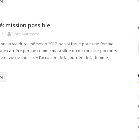
re
té: mission possible
17
Flore Martinson
s ont la vie dure: même en 2017, pas si facile pour une femme
 une carrière perçue comme masculine ou de concilier parcours
 et vie de famille. A l’occasion de la Journée de la femme,
re