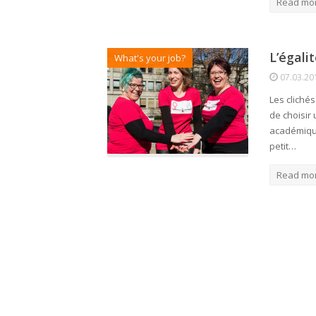
Read mo
L’égali
What's your job?
07.03.20
Les cliché
de choisir
académique
petit…
Read mo