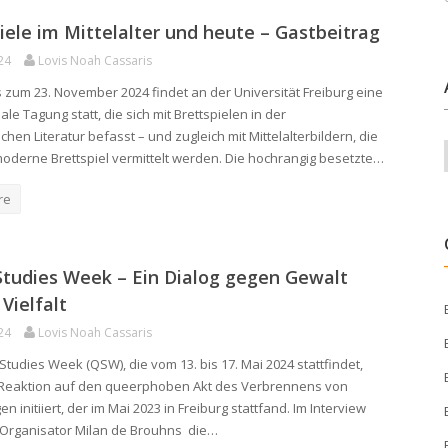
iele im Mittelalter und heute – Gastbeitrag
24
Lovis Noah Cassaris
s zum 23. November 2024 findet an der Universität Freiburg eine
ale Tagung statt, die sich mit Brettspielen in der
lichen Literatur befasst – und zugleich mit Mittelalterbildern, die
oderne Brettspiel vermittelt werden. Die hochrangig besetzte…
re
tudies Week – Ein Dialog gegen Gewalt
 Vielfalt
24
Lovis Noah Cassaris
Studies Week (QSW), die vom 13. bis 17. Mai 2024 stattfindet,
 Reaktion auf den queerphoben Akt des Verbrennens von
en initiiert, der im Mai 2023 in Freiburg stattfand. Im Interview
t-Organisator Milan de Brouhns die…