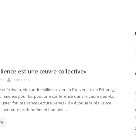
ilience est une œuvre collective»
25
Farida Khali
et écrivain, Alexandre Jollien revient à l’Université de Fribourg,
commencé pour lui, pour une conférence dans le cadre des «La
luster for Resilience Lecture Series». Il y évoque la résilience
 aventure profondément humaine…
re