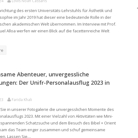
24
Lovis Noah Cassaris
nrichtung des ersten Universitäts-Lehrstuhls für Ästhetik und
sophie im Jahr 2019 hat dieser eine bedeutende Rolle in der
schen akademischen Welt übernommen. Im Interview mit Prof.
el Alloa werfen wir einen Blick auf die facettenreiche Welt
re
same Abenteuer, unvergessliche
ungen: Der Unifr-Personalausflug 2023 in
23
Farida Khali
Sie in unserer Fotogalerie die unvergesslichen Momente des
nalausflugs 2023. Mit einer Vielzahl von Aktivitäten wie Mini-
r spannenden Schatzsuche und dem Besuch des Bibel + Orient
am das Team enger zusammen und schuf gemeinsame
gen. Lassen Sie…