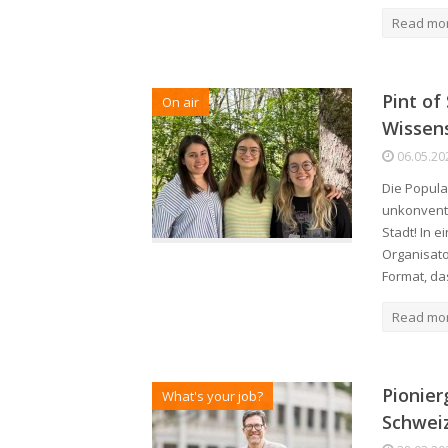
Read mo
Pint of
On air
Wissens
06.05.20
Die Popula
unkonventi
Stadt! In 
Organisato
Format, d
Read mo
Pionier
What's your job?
Schwei