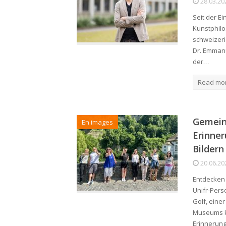
28.03.20
Seit der Ei
Kunstphilo
schweizeri
Dr. Emmanu
der…
Read mo
Gemein
En images
Erinner
Bildern
20.06.20
Entdecken 
Unifr-Perso
Golf, eine
Museums k
Erinnerun