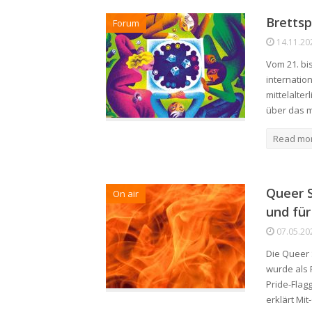
Brettsp
Forum
14.11.20
Vom 21. bi
internation
mittelalter
über das m
Read mo
Queer S
On air
und für
07.05.20
Die Queer 
wurde als
Pride-Flagg
erklärt Mi