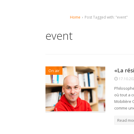
Home
›
Post Tagged with: "event"
event
«La rés
On air
17.10.20
Philosophe 
où tout a 
Mobilière C
comme une
Read mo