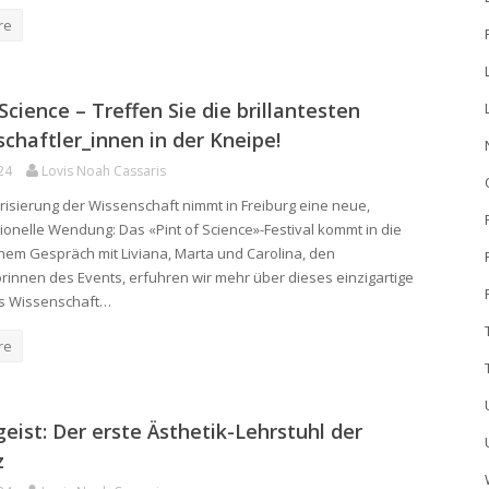
re
 Science – Treffen Sie die brillantesten
chaftler_innen in der Kneipe!
24
Lovis Noah Cassaris
risierung der Wissenschaft nimmt in Freiburg eine neue,
onelle Wendung: Das «Pint of Science»-Festival kommt in die
einem Gespräch mit Liviana, Marta und Carolina, den
rinnen des Events, erfuhren wir mehr über dieses einzigartige
as Wissenschaft…
re
geist: Der erste Ästhetik-Lehrstuhl der
z