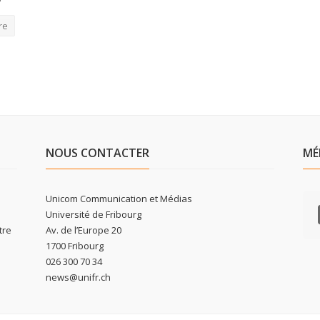
re
NOUS CONTACTER
MÉ
Unicom Communication et Médias
Université de Fribourg
tre
Av. de l’Europe 20
1700 Fribourg
026 300 70 34
news@unifr.ch