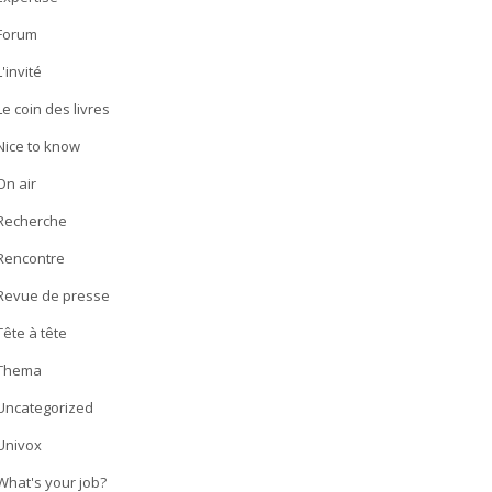
Forum
L'invité
Le coin des livres
Nice to know
On air
Recherche
Rencontre
Revue de presse
Tête à tête
Thema
Uncategorized
Univox
What's your job?