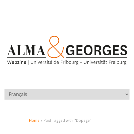
Home
›
Post Tagged with: "Dopage"