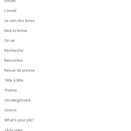
Forum
L'invité
Le coin des livres
Nice to know
On air
Recherche
Rencontre
Revue de presse
Tête à tête
Thema
Uncategorized
Univox
What's your job?
«À la une»