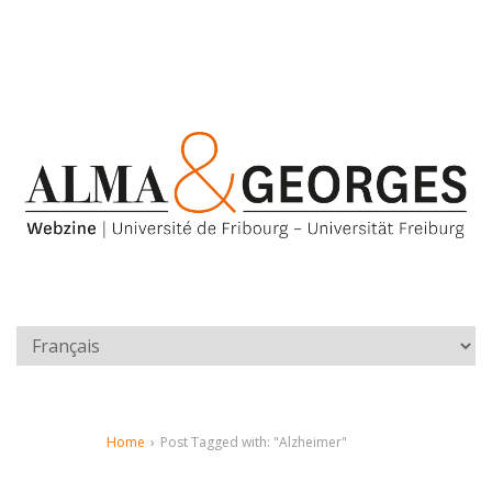
Home
›
Post Tagged with: "Alzheimer"