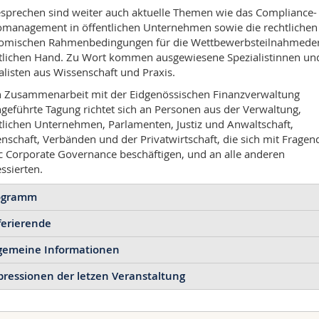
sprechen sind weiter auch aktuelle Themen wie das Compliance-
omanagement in öffentlichen Unternehmen sowie die rechtlichen
omischen Rahmenbedingungen für die Wettbewerbsteilnahmede
tlichen Hand. Zu Wort kommen ausgewiesene Spezialistinnen un
alisten aus Wissenschaft und Praxis.
n Zusammenarbeit mit der Eidgenössischen Finanzverwaltung
geführte Tagung richtet sich an Personen aus der Verwaltung,
tlichen Unternehmen, Parlamenten, Justiz und Anwaltschaft,
nschaft, Verbänden und der Privatwirtschaft, die sich mit Fragen
c Corporate Governance beschäftigen, und an alle anderen
essierten.
ogramm
ferierende
ogramm
lgemeine Informationen
.30–09.00
dreas Abegg
, Prof. Dr. iur., Rechtsanwalt, LL.M., Professor für
hresversammlung der SVVOR
entliches Wirtschaftsrecht und Leiter des Zentrums für öffentliche
ressionen der letzen Veranstaltung
gungsort
tschaftsrecht an der ZHAW, Präsident des ENSI-Rats
versität Bern
s Baumeler
, Chief Compliance Officer, SBB CFF FFS
.15–09.25
bäude UniS
s Bichsel
, Dr. sc. nat. ETH, Generalsekretär des Eidg. Departeme
rüssund und Einleitung