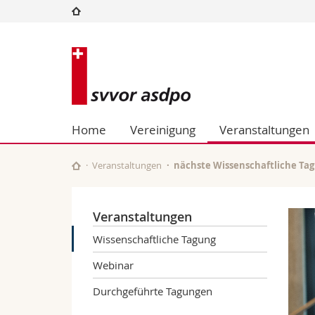
Universität
Fakultäten
Schweizerische
Studium
Theologische Fa
Vereinigung
Campus
Rechtswissensch
Forschung
Wirtschafts- un
für
Universität
Philosophische 
Home
Vereinigung
Veranstaltungen
Weiterbildung
Fak. für Erzieh
Verwaltungsorganisation
Math.-Nat. und
Interfakultär
Veranstaltungen
nächste Wissenschaftliche Ta
Veranstaltungen
Wissenschaftliche Tagung
Webinar
Durchgeführte Tagungen