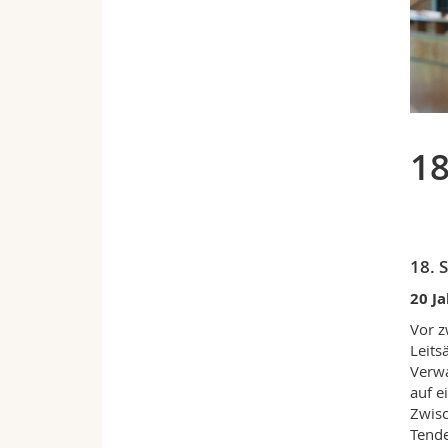
18
18. 
20 J
Vor z
Leits
Verwa
auf e
Zwisc
Tend