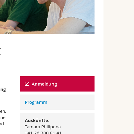
g
Anmeldung
ung
Programm
en,
ine
Auskünfte:
nd
Tamara Philipona
+41 26 300 81 41