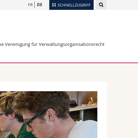
FR
DE
SCHNELLZUGRIFF
für
Personenverzeichnis
Ortsplan
te
Bibliotheken
he Vereinigung für Verwaltungsorganisationsrecht
Webmail
Vorlesungsverzeichnis
MyUnifr