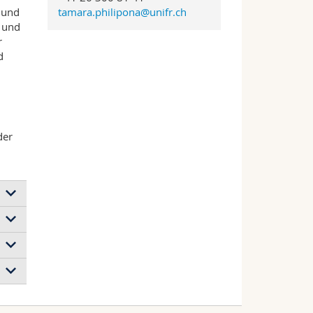
 und
tamara.philipona@unifr.ch
 und
r
d
der
s
nts