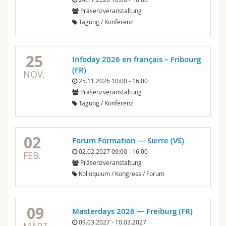
Math.-Nat. und Med. Fak.
Mitarbeitende
Webmail
Präsenzveranstaltung
Tagung / Konferenz
Interfakultär
Doktorierende
Vorlesungsverzeichnis
25
Infoday 2026 en français – Fribourg
MyUnifr
(FR)
NOV.
25.11.2026 10:00 - 16:00
Präsenzveranstaltung
Tagung / Konferenz
02
Forum Formation — Sierre (VS)
02.02.2027 09:00 - 16:00
FEB.
Präsenzveranstaltung
Kolloquium / Kongress / Forum
09
Masterdays 2026 — Freiburg (FR)
09.03.2027 - 10.03.2027