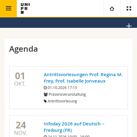
Theologische Fakultät
Kirchengeschichte
Universität
Fakultäten
Studium
Agenda
Informationen für
Campus
Theologische Fak.
01
Antrittsvorlesungen Prof. Regina M.
Forschung
Ressourcen
Rechtswissenschaftliche Fak.
Studieninteressierte
Frey, Prof. Isabelle Jonveaux
OKT.
01.10.2026 17:15
Universität
Wirtschafts- und Sozialwissenschaftliche Fak.
Studierende
Personenverzeichnis
Präsenzveranstaltung
Antrittsvorlesung
Weiterbildung
Philosophische Fak.
Medien
Ortsplan
24
Infoday 2026 auf Deutsch –
Fak. für Erziehungs- und Bildungswissenschaften
Forschende
Bibliotheken
Freiburg (FR)
NOV.
24.11.2026 10:00 - 16:00