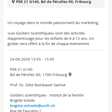
PER 21 G140, Bd de Pérolles 90, Fribourg
Sciences et médecine
Collaborateurs
Webmail
Interfacultaire
Doctorants
Programme des cours
Un voyage dans le monde passionnant du marketing
MyUnifr
«Les Goûters Scientifiques» sont des activités
d'apprentissage pour les enfants de 8 à 12 ans. Un
goûter sera offert à la fin de chaque événement.
24.06.2026 13:45 - 15:45
PER 21 G140
Bd de Pérolles 90, 1700 Fribourg
Prof. Dr. Silke Bambauer-Sachse
Goûters scientifiques - Institut de la famille
Brigitte Schöbi
brigitte.schoebi@unifr.ch
Rue de Faucigny 2