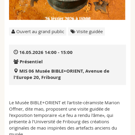
Sciences et médecine
Collaborateurs
Webmail
Interfacultaire
Doctorants
Programme des cours
Ouvert au grand public
Visite guidée
MyUnifr
16.05.2026 14:00 - 15:00
Présentiel
MIS 06 Musée BIBLE+ORIENT, Avenue de
l'Europe 20, Fribourg
Le Musée BIBLE+ORIENT et l'artiste-céramiste Marion
Offner, dite mao, proposent une visite guidée de
l'exposition temporaire «Le feu a rendu l'âme», qui
présente à l'Université de Fribourg des créations
originales de mao inspirées des artefacts anciens du
musée.