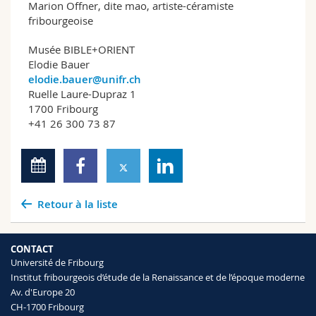
Marion Offner, dite mao, artiste-céramiste
fribourgeoise
Musée BIBLE+ORIENT
Elodie Bauer
elodie.bauer@unifr.ch
Ruelle Laure-Dupraz 1
1700 Fribourg
+41 26 300 73 87
Retour à la liste
CONTACT
Université de Fribourg
Institut fribourgeois d’étude de la Renaissance et de l’époque moderne
Av. d'Europe 20
CH-1700 Fribourg