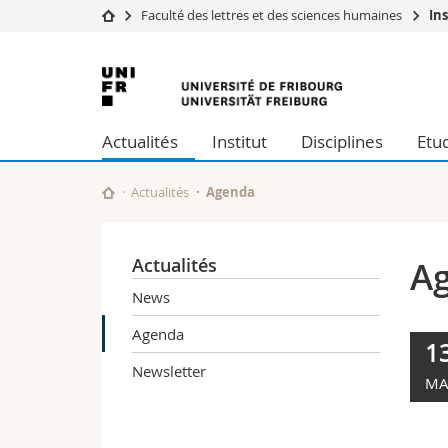
Faculté des lettres et des sciences humaines
In
Université
Facultés
Université
Etudes
Théologie
de
Campus
Droit
Actualités
Institut
Disciplines
Etu
Recherche
Sciences é
Fribourg
Université
Lettres et
Formation continue
Sciences de
Actualités
Agenda
Sciences e
Interfacult
Actualités
A
News
Agenda
1
Newsletter
MA