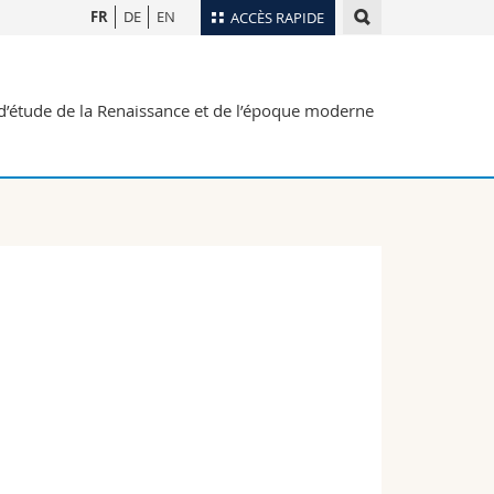
FR
DE
EN
ACCÈS RAPIDE
Annuaire du personnel
s d’étude de la Renaissance et de l’époque moderne
Plan d'accès
nts
Bibliothèques
Webmail
rs
Programme des cours
MyUnifr