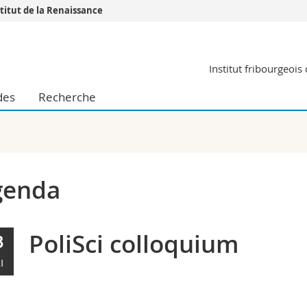
stitut de la Renaissance
Vous êtes
Institut fribourgeoi
Futurs étudia
Etudiants
des
Recherche
conomiques et sociales et management
Médias
 sciences humaines
Chercheurs
 l'éducation et de la formation
Collaborateu
t médecine
Doctorants
aire
genda
PoliSci colloquium
3
I