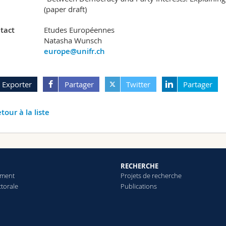
(paper draft)
tact
Etudes Européennes
Natasha Wunsch
europe@unifr.ch
Exporter
Partager
Twitter
Partager
tour à la liste
RECHERCHE
ement
Projets de recherche
ctorale
Publications