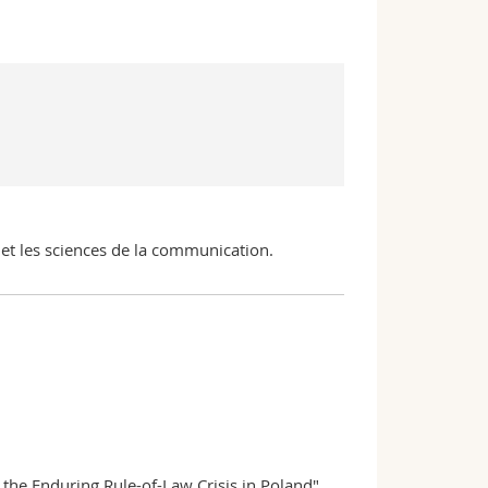
s et les sciences de la communication.
the Enduring Rule-of-Law Crisis in Poland"