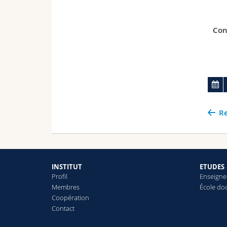
Con
Re
INSTITUT
ETUDES
Profil
Enseign
Membres
École do
Coopération
Contact