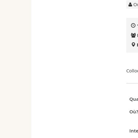
Ou
Collo
Qua
Où
Int