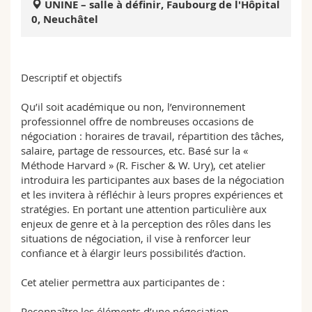
UNINE – salle à définir, Faubourg de l'Hôpital
Sciences et médecine
Collaborateurs
Webmail
0, Neuchâtel
Interfacultaire
Doctorants
Programme des cours
Descriptif et objectifs
MyUnifr
Qu’il soit académique ou non, l’environnement
professionnel offre de nombreuses occasions de
négociation : horaires de travail, répartition des tâches,
salaire, partage de ressources, etc. Basé sur la «
Méthode Harvard » (R. Fischer & W. Ury), cet atelier
introduira les participantes aux bases de la négociation
et les invitera à réfléchir à leurs propres expériences et
stratégies. En portant une attention particulière aux
enjeux de genre et à la perception des rôles dans les
situations de négociation, il vise à renforcer leur
confiance et à élargir leurs possibilités d’action.
Cet atelier permettra aux participantes de :
Reconnaître les éléments d’une négociation