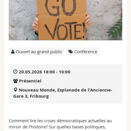
Sciences et médecine
Collaborateurs
Webmail
Interfacultaire
Doctorants
Programme des cours
MyUnifr
Ouvert au grand public
Conférence
20.05.2026 18:00 - 10:00
Présentiel
Nouveau Monde, Esplanade de l'Ancienne-
Gare 3, Fribourg
Comment lire les crises démocratiques actuelles au
miroir de l’histoire? Sur quelles bases politiques,