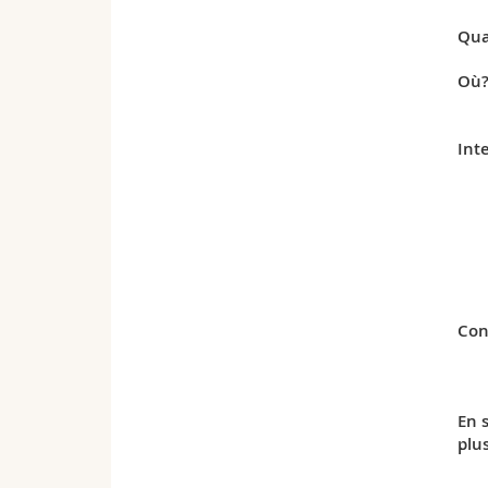
Qua
Où
Int
Con
En 
plu