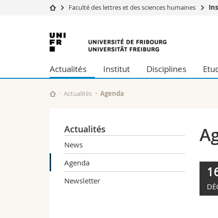
Faculté des lettres et des sciences humaines
In
Université
Facultés
Université
Etudes
Théologie
de
Campus
Droit
Actualités
Institut
Disciplines
Etu
Recherche
Sciences é
Fribourg
Université
Lettres et
Formation continue
Sciences de
Actualités
Agenda
Sciences e
Interfacult
Actualités
A
News
Agenda
1
Newsletter
DÉ