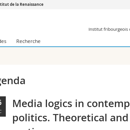
stitut de la Renaissance
Vous êtes
Institut fribourgeoi
Futurs étudia
Etudiants
des
Recherche
conomiques et sociales et management
Médias
 sciences humaines
Chercheurs
 l'éducation et de la formation
Collaborateu
t médecine
Doctorants
aire
genda
Media logics in contemp
6
C
politics. Theoretical and