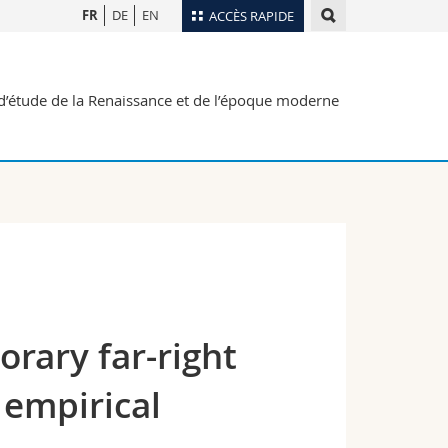
FR
DE
EN
ACCÈS RAPIDE
Annuaire du personnel
s d’étude de la Renaissance et de l’époque moderne
Plan d'accès
nts
Bibliothèques
Webmail
rs
Programme des cours
MyUnifr
orary far-right
 empirical