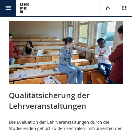
Jahresbericht
2023
Universität
Fakultäten
Studium
Informationen für
Campus
Theologische Fak.
Forschung
Ressourcen
Rechtswissenschaftliche Fak.
Studieninteressierte
Universität
Wirtschafts- und Sozialwissenschaftliche Fak.
Studierende
Personenverzeichnis
Qualitätsicherung der
Lehrveranstaltungen
Weiterbildung
Philosophische Fak.
Medien
Ortsplan
Fak. für Erziehungs- und Bildungswissenschaften
Forschende
Bibliotheken
Die Evaluation der Lehrveranstaltungen durch die
Studierenden gehört zu den zentralen Instrumenten der