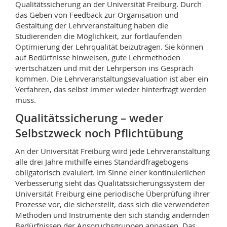
Qualitätssicherung an der Universität Freiburg. Durch
Math.-Nat. und Med. Fak.
Mitarbeitende
Webmail
das Geben von Feedback zur Organisation und
Gestaltung der Lehrveranstaltung haben die
Interfakultär
Doktorierende
Vorlesungsverzeichnis
Studierenden die Möglichkeit, zur fortlaufenden
Optimierung der Lehrqualität beizutragen. Sie können
auf Bedürfnisse hinweisen, gute Lehrmethoden
MyUnifr
wertschätzen und mit der Lehrperson ins Gespräch
kommen. Die Lehrveranstaltungsevaluation ist aber ein
Verfahren, das selbst immer wieder hinterfragt werden
muss.
Qualitätssicherung – weder
Selbstzweck noch Pflichtübung
An der Universität Freiburg wird jede Lehrveranstaltung
alle drei Jahre mithilfe eines Standardfragebogens
obligatorisch evaluiert. Im Sinne einer kontinuierlichen
Verbesserung sieht das Qualitätssicherungssystem der
Universität Freiburg eine periodische Überprüfung ihrer
Prozesse vor, die sicherstellt, dass sich die verwendeten
Methoden und Instrumente den sich ständig ändernden
Bedürfnissen der Anspruchsgruppen anpassen. Das