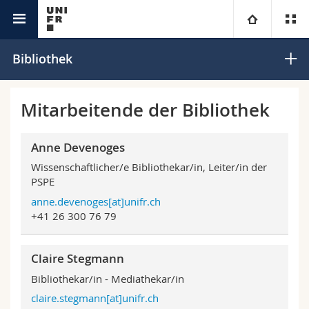
Bibliotheken
PSPE
Universität
Bibliothek
Fakultäten
Studium
Mitarbeitende der Bibliothek
Informationen für
Campus
Theologische Fak.
Anne Devenoges
Wissenschaftlicher/e Bibliothekar/in, Leiter/in der
Forschung
Ressourcen
Rechtswissenschaftliche Fak.
Studieninteressierte
PSPE
anne.devenoges[at]unifr.ch
Universität
Wirtschafts- und Sozialwissenschaftliche Fak.
Studierende
Personenverzeichnis
+41 26 300 76 79
Weiterbildung
Philosophische Fak.
Medien
Ortsplan
Claire Stegmann
Bibliothekar/in - Mediathekar/in
Fak. für Erziehungs- und Bildungswissenschaften
Forschende
Bibliotheken
claire.stegmann[at]unifr.ch