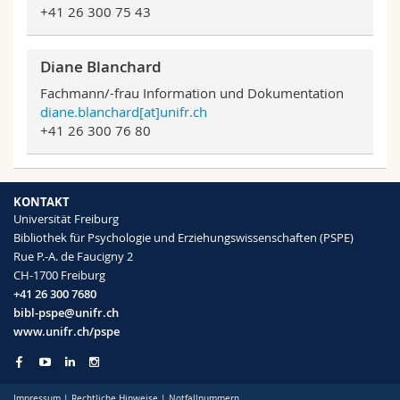
+41 26 300 75 43
Math.-Nat. und Med. Fak.
Mitarbeitende
Webmail
Interfakultär
Doktorierende
Vorlesungsverzeichnis
Diane Blanchard
Fachmann/-frau Information und Dokumentation
MyUnifr
diane.blanchard[at]unifr.ch
+41 26 300 76 80
KONTAKT
Universität Freiburg
Bibliothek für Psychologie und Erziehungswissenschaften (PSPE)
Rue P.-A. de Faucigny 2
CH-1700 Freiburg
+41 26 300 7680
bibl-pspe@unifr.ch
www.unifr.ch/pspe
Impressum
|
Rechtliche Hinweise
|
Notfallnummern