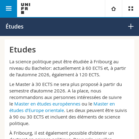
Faculté des lettres et des sciences
Science
Université
Études
humaines
politique
Facultés
Etudes
Etudes
Vous êtes
Campus
Théologie
La science politique peut être étudiée à Fribourg au
niveau du Bachelor: actuellement à 60 ECTS et, à partir
de l’automne 2026, également à 120 ECTS.
Recherche
Ressources
Droit
Futurs étudiants
Le Master à 30 ECTS ne sera plus proposé à partir du
semestre d’automne 2026. A la place, nous
Université
Sciences économiques et sociales et management
Etudiants
Annuaire du personnel
recommandons aux personnes intéressées de suivre
le
Master en études européennes
ou le
Master en
Formation continue
Lettres et sciences humaines
Médias
études d’Europe orientale
. Les deux peuvent être suivis
Plan d'accès
à 90 ou 30 ECTS et incluent des éléments de science
politique.
Sciences de l'éducation et de la formation
Chercheurs
Bibliothèques
À Fribourg, il est également possible d’obtenir un