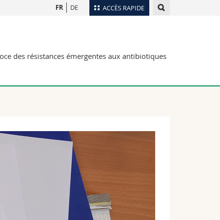
FR
DE
ACCÈS RAPIDE
Annuaire du personnel
Plan d'accès
nts
coce des résistances émergentes aux antibiotiques
Bibliothèques
Webmail
rs
Programme des cours
MyUnifr