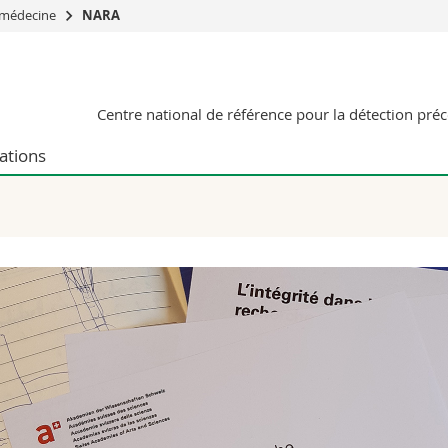
 médecine
NARA
Vous êtes
Futurs étudia
Centre national de référence pour la détection pré
Etudiants
conomiques et sociales et management
Médias
ations
 sciences humaines
Chercheurs
 l'éducation et de la formation
Collaborateu
t médecine
Doctorants
aire