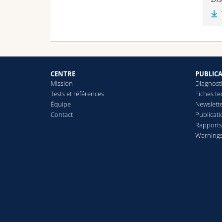
CENTRE
PUBLIC
Mission
Diagnost
Tests et références
Fiches t
Équipe
Newslett
Contact
Publicati
Rapport
Warning