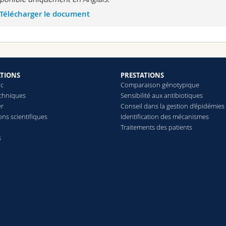
Télécharger le document
ATIONS
PRESTATIONS
ic
Comparaison génotypique
echniques
Sensibilité aux antibiotiques
er
Conseil dans la gestion d’épidémies
ons scientifiques
Identification des mécanismes
s
Traitements des patients
s