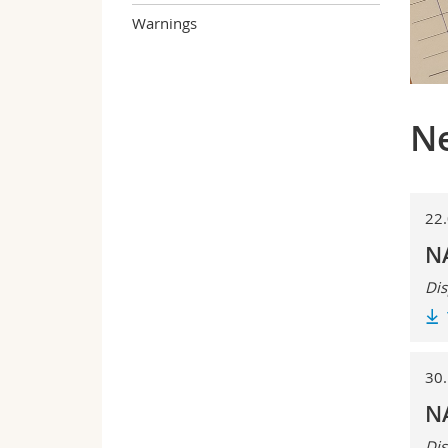
Warnings
Ne
22
NA
Dis
30
NA
Dis