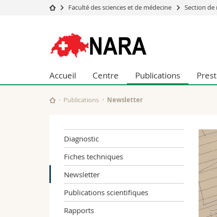
Faculté des sciences et de médecine
Section de
Université
Facultés
NARA
Etudes
Théologie
Campus
Droit
Recherche
Sciences é
Accueil
Centre
Publications
Prest
Université
Lettres et
Formation continue
Sciences de
Sciences e
Publications
Newsletter
Interfacult
Diagnostic
Fiches techniques
Newsletter
Publications scientifiques
Rapports