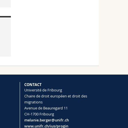
CONTACT
Université de Fribourg
Chaire de droit européen et droit des
migrations
Avenue de Beauregard 11
CH-1700 Fribourg
melanie.berger@unifr.ch
www.unifr.ch/ius/progin