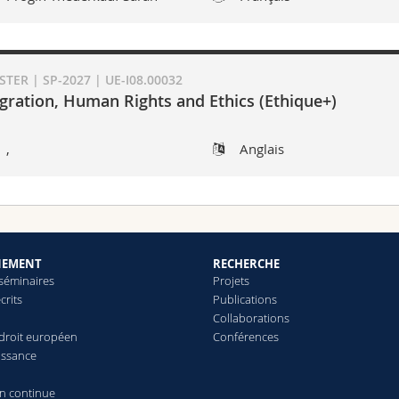
TER | SP-2027 | UE-I08.00032
gration, Human Rights and Ethics (Ethique+)
,
Anglais
NEMENT
RECHERCHE
 séminaires
Projets
crits
Publications
Collaborations
droit européen
Conférences
issance
n continue