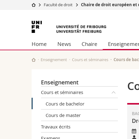
Faculté de droit
Chaire de droit européen et 
Université
Facultés
Université
Etudes
Théologie
de
Campus
Droit
Home
News
Chaire
Enseigneme
Recherche
Sciences é
Fribourg
Université
Lettres et
Formation continue
Sciences de
Enseignement
Cours et séminaires
Cours de ba
Sciences e
Interfacult
Enseignement
Co
Cours et séminaires
Cours de bachelor
BAC
Cours de master
Dr
Travaux écrits
Examens