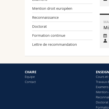
Mention droit européen
Reconnaissance
MAS
Doctorat
Mi
Formation continue
Lettre de recommandation
CHAIRE
ENSEIG
Equipe
Cours et
Contact
Travaux é
Examens
Mention 
Reconna
Doctorat
Formatio