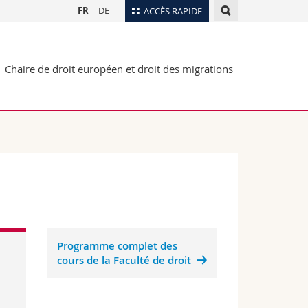
FR
DE
ACCÈS RAPIDE
Annuaire du personnel
Chaire de droit européen et droit des migrations
Plan d'accès
nts
Bibliothèques
Webmail
rs
Programme des cours
MyUnifr
Programme complet des
cours de la Faculté de droit