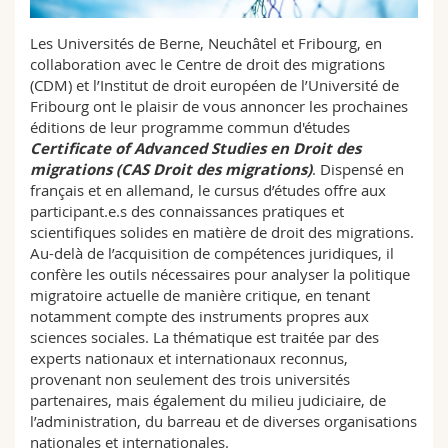
Sciences et médecine
Collaborateurs
Webmail
Les Universités de Berne, Neuchâtel et Fribourg, en
collaboration avec le Centre de droit des migrations
Interfacultaire
Doctorants
Programme des cours
(CDM) et l’Institut de droit européen de l’Université de
Fribourg ont le plaisir de vous annoncer les prochaines
MyUnifr
éditions de leur programme commun d'études
Certificate of Advanced Studies en Droit des
migrations (CAS Droit des migrations)
. Dispensé en
français et en allemand, le cursus d’études offre aux
participant.e.s des connaissances pratiques et
scientifiques solides en matière de droit des migrations.
Au-delà de l’acquisition de compétences juridiques, il
confère les outils nécessaires pour analyser la politique
migratoire actuelle de manière critique, en tenant
notamment compte des instruments propres aux
sciences sociales. La thématique est traitée par des
experts nationaux et internationaux reconnus,
provenant non seulement des trois universités
partenaires, mais également du milieu judiciaire, de
l’administration, du barreau et de diverses organisations
nationales et internationales.