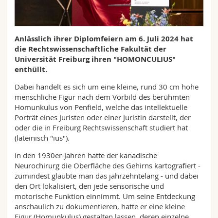
Math.-Nat. und Med. Fak.
Mitarbeitende
Webmail
Interfakultär
Doktorierende
Vorlesungsverzeichnis
Anlässlich ihrer Diplomfeiern am 6. Juli 2024 hat
die Rechtswissenschaftliche Fakultät der
Universität Freiburg ihren "HOMONCULIUS"
MyUnifr
enthüllt.
Dabei handelt es sich um eine kleine, rund 30 cm hohe
menschliche Figur nach dem Vorbild des berühmten
Homunkulus von Penfield, welche das intellektuelle
Porträt eines Juristen oder einer Juristin darstellt, der
oder die in Freiburg Rechtswissenschaft studiert hat
(lateinisch "ius").
In den 1930er-Jahren hatte der kanadische
Neurochirurg die Oberfläche des Gehirns kartografiert -
zumindest glaubte man das jahrzehntelang - und dabei
den Ort lokalisiert, den jede sensorische und
motorische Funktion einnimmt. Um seine Entdeckung
anschaulich zu dokumentieren, hatte er eine kleine
Figur (Homunkulus) gestalten lassen, deren einzelne