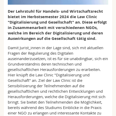
Math.-Nat. und Med. Fak.
Mitarbeitende
Webmail
Der Lehrstuhl für Handels- und Wirtschaftsrecht
bietet im Herbstsemester 2024 die Law Clinic
Interfakultär
Doktorierende
Vorlesungsverzeichnis
"Digitalisierung und Gesellschaft" an. Diese erfolgt
in Zusammenarbeit mit verschiedenen NGOs,
MyUnifr
welche im Bereich der Digitalisierung und deren
Auswirkungen auf die Gesellschaft tätig sind.
Damit Jurist_innen in der Lage sind, sich mit aktuellen
Fragen der Regulierung des Digitalen
auseinanderzusetzen, ist es für sie unabdingbar, sich ein
Grundverständnis deren technischen und
gesellschaftlichen Herausforderungen zu erarbeiten.
Hier knüpft die Law Clinic "Digitalisierung und
Gesellschaft" an. Ziel der Law Clinic ist die
Sensibilisierung der Teilnehmenden auf die
gesellschaftlichen und rechtlichen Entwicklungen und
Herausforderungen, welche die Digitalisierung mit sich
bringt. Sie bietet den Teilnehmenden die Möglichkeit,
bereits während des Studiums Einblicke in die Praxis
einer NGO zu erlangen und interessante Kontakte zu