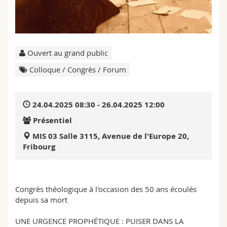
Sciences et médecine
Collaborateurs
Webmail
Interfacultaire
Doctorants
Programme des cours
Ouvert au grand public
MyUnifr
Colloque / Congrès / Forum
24.04.2025 08:30 - 26.04.2025 12:00
Présentiel
MIS 03 Salle 3115, Avenue de l'Europe 20,
Fribourg
Congrès théologique à l'occasion des 50 ans écoulés
depuis sa mort
UNE URGENCE PROPHÉTIQUE : PUISER DANS LA