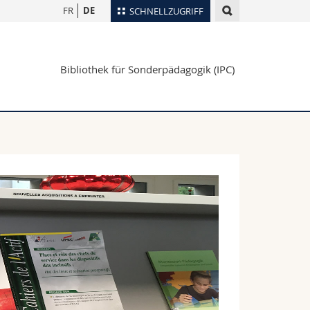
FR
DE
SCHNELLZUGRIFF
für
Personenverzeichnis
Bibliothek für Sonderpädagogik (IPC)
Ortsplan
te
Bibliotheken
Webmail
Vorlesungsverzeichnis
MyUnifr