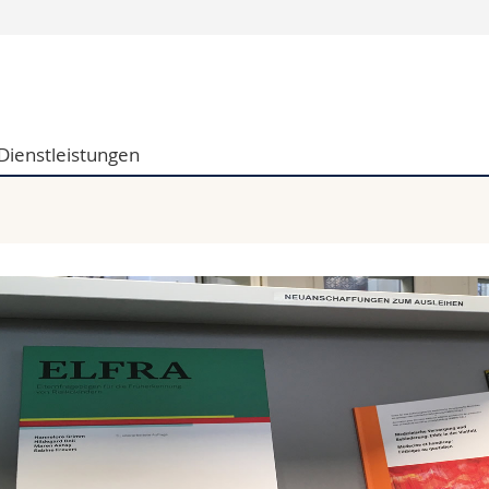
Informationen 
k.
Studieninteressier
aftliche Fak.
Studierende
Dienstleistungen
d Sozialwissenschaftliche Fak.
Medien
Fak.
Forschende
ungs- und Bildungswissenschaften
Mitarbeitende
 Med. Fak.
Doktorierende