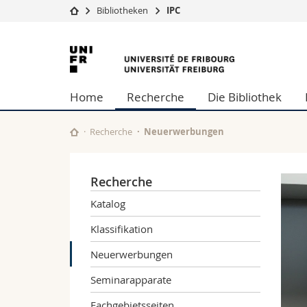
Bibliotheken
IPC
Universität
Fakultäten
Universität
Studium
Theologische Fa
Freiburg
Campus
Rechtswissensch
Home
Recherche
Die Bibliothek
Forschung
Wirtschafts- un
Universität
Philosophische 
Weiterbildung
Fak. für Erzieh
Recherche
Neuerwerbungen
Math.-Nat. und
Interfakultär
Recherche
Katalog
Klassifikation
Neuerwerbungen
Seminarapparate
Fachgebietsseiten