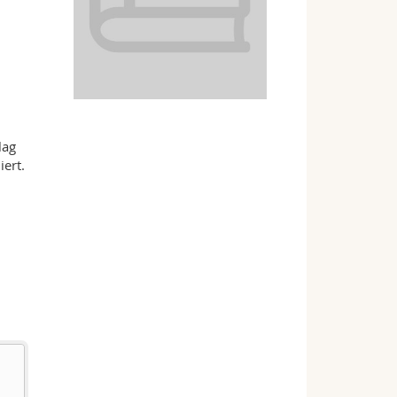
lag
ert.