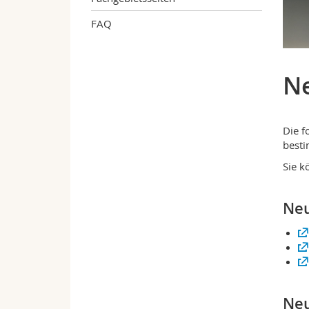
FAQ
N
Die f
besti
Sie k
Neu
Neu