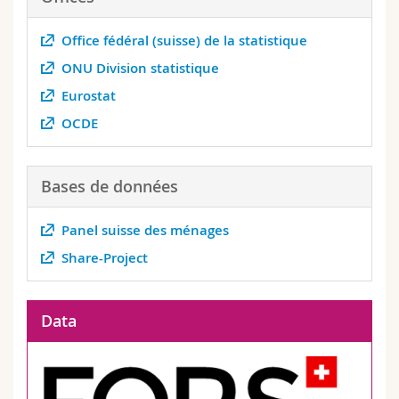
Math.-Nat. und Med. Fak.
Mitarbeitende
Webmail
Office fédéral (suisse) de la statistique
Interfakultär
Doktorierende
Vorlesungsverzeichnis
ONU Division statistique
Eurostat
MyUnifr
OCDE
Bases de données
Panel suisse des ménages
Share-Project
Data