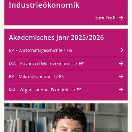
Industrieökonomik
Math.-Nat. und Med. Fak.
Mitarbeitende
Webmail
zum Profil
Interfakultär
Doktorierende
Vorlesungsverzeichnis
Akademisches Jahr 2025/2026
MyUnifr
BA - Wirtschaftsgeschichte / HS
MA - Advanced Microeconomics / HS
BA - Mikroökonomie II / FS
MA - Organisational Economics / FS