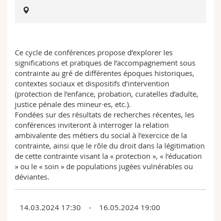
Math.-Nat. und Med. Fak.
Mitarbeitende
Webmail
Interfakultär
Doktorierende
Vorlesungsverzeichnis
Ce cycle de conférences propose d’explorer les
MyUnifr
significations et pratiques de l’accompagnement sous
contrainte au gré de différentes époques historiques,
contextes sociaux et dispositifs d’intervention
(protection de l’enfance, probation, curatelles d’adulte,
justice pénale des mineur∙es, etc.).
Fondées sur des résultats de recherches récentes, les
conférences inviteront à interroger la relation
ambivalente des métiers du social à l’exercice de la
contrainte, ainsi que le rôle du droit dans la légitimation
de cette contrainte visant la « protection », « l’éducation
» ou le « soin » de populations jugées vulnérables ou
déviantes.
14.03.2024 17:30 - 16.05.2024 19:00