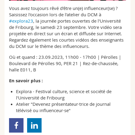
Sciences et médecine
Collaborateurs
Webmail
Vous avez toujours rêvé d'être un(e) influenceur(se) ?
Saisissez l'occasion lors de l'atelier du DCM à
Interfacultaire
Doctorants
#explora23
, la journée portes ouvertes de l'Université
Programme des cours
de Fribourg, le samedi 23 septembre. Votre vidéo sera
projetée en direct sur un écran et diffusée sur Internet.
MyUnifr
Regardez également les courtes vidéos des enseignants
du DCM sur le thème des influenceurs.
Où et quand : 23.09.2023, 11h00 - 17h00 | Pérolles |
Boulevard de Pérolles 90, PER 21 | Rez-de-chaussée,
halle E011, B
En savoir plus :
Explora - Festival culture, science et société de
l'Université de Fribourg
Atelier "Devenez présentateur·trice de journal
télévisé ou influenceur·se"