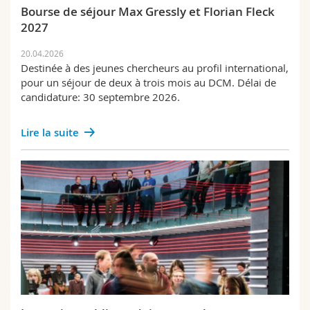
Sciences et médecine
Collaborateurs
Bourse de séjour Max Gressly et Florian Fleck
Webmail
2027
Interfacultaire
Doctorants
Programme des cours
20.04.2026
Destinée à des jeunes chercheurs au profil international,
pour un séjour de deux à trois mois au DCM. Délai de
MyUnifr
candidature: 30 septembre 2026.
Lire la suite