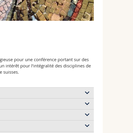
igieuse pour une conférence portant sur des
 intérêt pour l’intégralité des disciplines de
e suisses.
haft: Die Bittschrift der Dionysia)
 Practices in Late Antiquity and Byzantium)