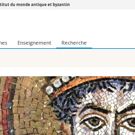
stitut du monde antique et byzantin
Vous êtes
Futurs étudia
Etudiants
ines
Enseignement
Recherche
conomiques et sociales et management
Médias
 sciences humaines
Chercheurs
 l'éducation et de la formation
Collaborateu
t médecine
Doctorants
aire