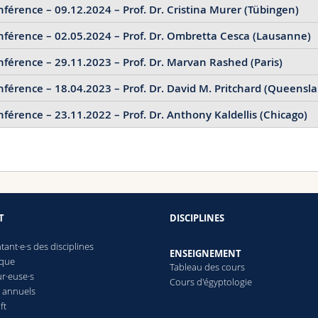
férence – 09.12.2024 – Prof. Dr. Cristina Murer (Tübingen)
iche
(Sous le brio, la profondeur: pour une réévaluation des ‘Flori
férence – 02.05.2024 – Prof. Dr. Ombretta Cesca (Lausanne)
iche
(Die Ptolemäer in der Kyrenaika: Hellenistischer Städtebau 
férence – 29.11.2023 – Prof. Dr. Marvan Rashed (Paris)
iche
(Dire, promettre, jurer, parjurer, mentir, omettre. La parole 
mérique)
férence – 18.04.2023 – Prof. Dr. David M. Pritchard (Queensl
iche
(La Métaphysique d’Aristote, deux ou trois choses à savoir su
férence – 23.11.2022 – Prof. Dr. Anthony Kaldellis (Chicago)
iche
(The Children of Athena: The Armed Forces of Democratic At
fiche
(The emergence of Roman ethnicity in the late antique east)
T
DISCIPLINES
ant·e·s des disciplines
ENSEIGNEMENT
èque
Tableau des cours
r·euse·s
Cours d'égyptologie
 annuels
ft