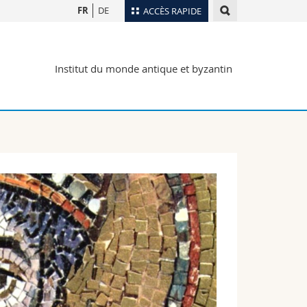
FR
DE
ACCÈS RAPIDE
Annuaire du personnel
Institut du monde antique et byzantin
Plan d'accès
nts
Bibliothèques
Webmail
rs
Programme des cours
MyUnifr