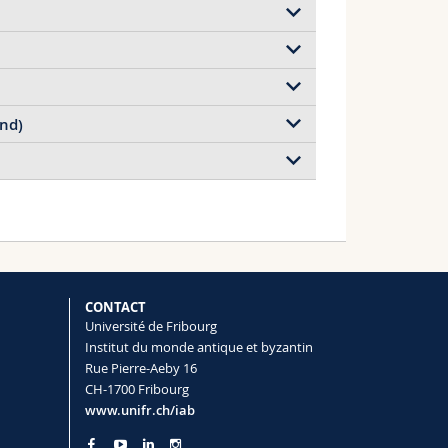
des’ d’Apulée)
zwischen Imperium und Herrschaft)
dans tous ses états dans le serment
and)
r une très vieille dame)
hens)
CONTACT
Université de Fribourg
Institut du monde antique et byzantin
Rue Pierre-Aeby 16
CH-1700 Fribourg
www.unifr.ch/iab