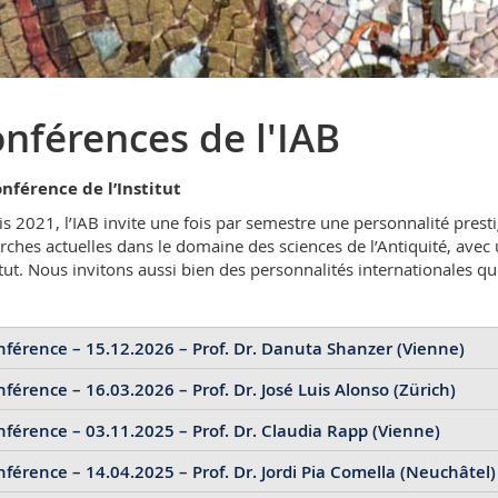
nférences de l'IAB
nférence de l’Institut
s 2021, l’IAB invite une fois par semestre une personnalité prest
rches actuelles dans le domaine des sciences de l’Antiquité, avec un
titut. Nous invitons aussi bien des personnalités internationales qu
férence – 15.12.2026 – Prof. Dr. Danuta Shanzer (Vienne)
férence – 16.03.2026 – Prof. Dr. José Luis Alonso (Zürich)
 informations prochainement.
férence – 03.11.2025 – Prof. Dr. Claudia Rapp (Vienne)
iche
(Weibliche Autonomie, kulturelle Vielfalt und römische Herrsc
férence – 14.04.2025 – Prof. Dr. Jordi Pia Comella (Neuchâtel)
iche
(Greek in the Tower of Babel: Language Uses and Translation