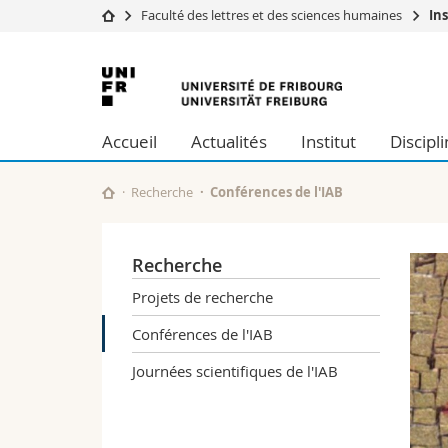
Faculté des lettres et des sciences humaines
In
Université
Facultés
Université
Etudes
Théologie
de
Campus
Droit
Accueil
Actualités
Institut
Discipl
Recherche
Sciences é
Fribourg
Université
Lettres et
Formation continue
Sciences de
Recherche
Conférences de l'IAB
Sciences e
Interfacult
Recherche
Projets de recherche
Conférences de l'IAB
Journées scientifiques de l'IAB