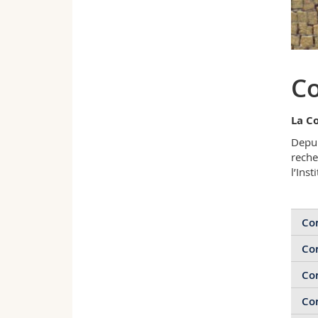
Co
La Co
Depui
reche
l’Ins
Con
Con
Des
Con
Aff
Con
Aff