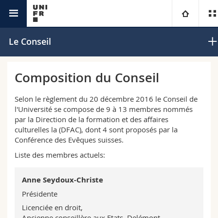
HSR
Université
Le Conseil
Facultés
Etudes
Composition du Conseil
Vous êtes
Campus
Théologie
Selon le règlement du 20 décembre 2016 le Conseil de
l'Université se compose de 9 à 13 membres nommés
Recherche
par la Direction de la formation et des affaires
Ressources
Droit
Futurs étudiants
culturelles la (DFAC), dont 4 sont proposés par la
Conférence des Evêques suisses.
Université
Sciences économiques et sociales et management
Etudiants
Annuaire du personnel
Liste des membres actuels:
Formation continue
Lettres et sciences humaines
Médias
Plan d'accès
Anne Seydoux-Christe
Présidente
Sciences de l'éducation et de la formation
Chercheurs
Bibliothèques
Licenciée en droit,
Ancienne conseillère aux Etats, Delémont