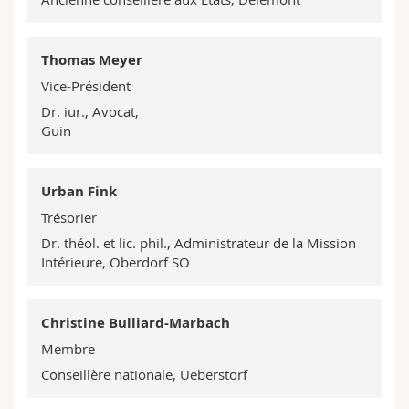
Sciences et médecine
Collaborateurs
Webmail
Thomas Meyer
Interfacultaire
Doctorants
Programme des cours
Vice-Président
Dr. iur., Avocat,
MyUnifr
Guin
Urban Fink
Trésorier
Dr. théol. et lic. phil., Administrateur de la Mission
Intérieure, Oberdorf SO
Christine Bulliard-Marbach
Membre
Conseillère nationale, Ueberstorf