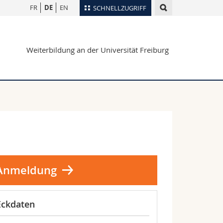
FR
DE
EN
SCHNELLZUGRIFF
für
Personenverzeichnis
Weiterbildung an der Universität Freiburg
Ortsplan
te
Bibliotheken
Webmail
Vorlesungsverzeichnis
MyUnifr
Anmeldung
Eckdaten