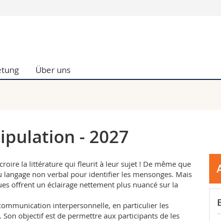
Informationen 
k.
Studieninteressier
aftliche Fak.
Studierende
tung
Über uns
d Sozialwissenschaftliche Fak.
Medien
Fak.
Forschende
ungs- und Bildungswissenschaften
Mitarbeitende
 Med. Fak.
Doktorierende
pulation - 2027
roire la littérature qui fleurit à leur sujet ! De même que
u langage non verbal pour identifier les mensonges. Mais
ques offrent un éclairage nettement plus nuancé sur la
communication interpersonnelle, en particulier les
Son objectif est de permettre aux participants de les