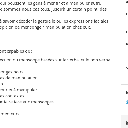
A
s qui poussent les gens à mentir et à manipuler autrui
 ne sommes-nous pas tous, jusqu’à un certain point, des
 savoir décoder la gestuelle ou les expressions faciales
 suspicion de mensonge / manipulation chez eux.
ront capables de :
étection du mensonge basées sur le verbal et le non verbal
songes noirs
gies de manipulation
on
ntir et à manipuler
des contextes
ur faire face aux mensonges
s menteurs