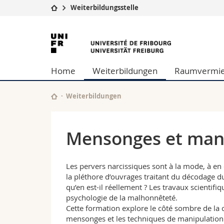
Weiterbildungsstelle
Universität
Fakultäten
Universität
Studium
Theologische Fa
Freiburg
Campus
Rechtswissensch
Home
Weiterbildungen
Raumvermie
Forschung
Wirtschafts- un
Universität
Philosophische 
Weiterbildung
Fak. für Erzieh
Weiterbildungen
Math.-Nat. und
Interfakultär
Mensonges et mani
Les pervers narcissiques sont à la mode, à en c
la pléthore d’ouvrages traitant du décodage d
qu’en est-il réellement ? Les travaux scientifi
psychologie de la malhonnêteté.
Cette formation explore le côté sombre de la 
mensonges et les techniques de manipulation. 