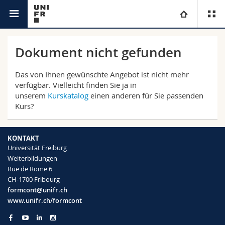
Weiterbildungsstelle
Universität
Dokument nicht gefunden
Fakultäten
Studium
Das von Ihnen gewünschte Angebot ist nicht mehr
verfügbar. Vielleicht finden Sie ja in
unserem
Kurskatalog
einen anderen für Sie passenden
Informationen für
Campus
Theologische Fak.
Kurs?
Forschung
Ressourcen
Rechtswissenschaftliche Fak.
Studieninteressierte
KONTAKT
Universität Freiburg
Universität
Wirtschafts- und Sozialwissenschaftliche Fak.
Studierende
Personenverzeichnis
Weiterbildungen
Rue de Rome 6
Weiterbildung
Philosophische Fak.
Medien
Ortsplan
CH-1700 Fribourg
formcont@unifr.ch
www.unifr.ch/formcont
Fak. für Erziehungs- und Bildungswissenschaften
Forschende
Bibliotheken