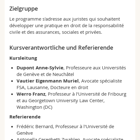
Math.-Nat. und Med. Fak.
Mitarbeitende
Webmail
Zielgruppe
Le programme s'adresse aux juristes qui souhaitent
Interfakultär
Doktorierende
Vorlesungsverzeichnis
développer une pratique en droit de la responsabilité
civile et des assurances, sociales et privées.
MyUnifr
Kursverantwortliche und Referierende
Kursleitung
Dupont Anne-Sylvie
, Professeure aux Universités
de Genève et de Neuchâtel
Vautier Eigenmann Muriel
, Avocate spécialiste
FSA, Lausanne, Docteure en droit
Werro Franz
, Professeur à l'Université de Fribourg
et au Georgetown University Law Center,
Washington (DC)
Referierende
Frédéric Bernard, Professeur à l'Université de
Genève
Antonella Cereghetti Zwahlen, Avocate spécialiste