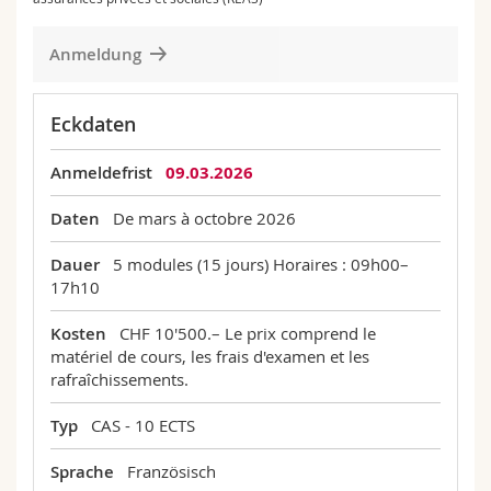
Université de Fribourg, Centre de formation
25.09.2026
von 09:00 bis 17:10
Université de Fribourg, Centre de formation
continue
continue
Université de Fribourg, Centre de formation
continue
Anmeldung
continue
23.10.2026
von 09:00 bis 17:10
26.09.2026
von 09:00 bis 17:10
Université de Fribourg, Centre de formation
Université de Fribourg, Centre de formation
Eckdaten
continue
continue
24.10.2026
von 09:00 bis 17:10
Anmeldefrist
09.03.2026
Université de Fribourg, Centre de formation
continue
Daten
De mars à octobre 2026
Dauer
5 modules (15 jours)
Horaires : 09h00–
17h10
Kosten
CHF 10'500.–
Le prix comprend le
matériel de cours, les frais d'examen et les
rafraîchissements.
Typ
CAS - 10 ECTS
Sprache
Französisch