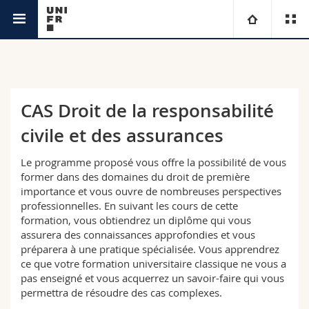
Weiterbildungsstelle
Universität
Fakultäten
Studium
CAS Droit de la responsabilité
civile et des assurances
Informationen für
Campus
Theologische Fak.
Le programme proposé vous offre la possibilité de vous
Forschung
Ressourcen
Rechtswissenschaftliche Fak.
Studieninteressierte
former dans des domaines du droit de première
importance et vous ouvre de nombreuses perspectives
professionnelles. En suivant les cours de cette
Universität
Wirtschafts- und Sozialwissenschaftliche Fak.
Studierende
Personenverzeichnis
formation, vous obtiendrez un diplôme qui vous
assurera des connaissances approfondies et vous
Weiterbildung
Philosophische Fak.
Medien
Ortsplan
préparera à une pratique spécialisée. Vous apprendrez
ce que votre formation universitaire classique ne vous a
pas enseigné et vous acquerrez un savoir-faire qui vous
Fak. für Erziehungs- und Bildungswissenschaften
Forschende
Bibliotheken
permettra de résoudre des cas complexes.