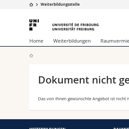
Weiterbildungsstelle
Universität
Fakultäten
Universität
Studium
Theologische Fa
Freiburg
Campus
Rechtswissensch
Home
Weiterbildungen
Raumvermie
Forschung
Wirtschafts- un
Universität
Philosophische 
Weiterbildung
Fak. für Erzieh
Math.-Nat. und
Interfakultär
Dokument nicht g
Das von Ihnen gewünschte Angebot ist nicht m