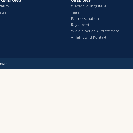
ERMIETUNG
ÜBER UNS
 Raum
Weiterbildungsstelle
Raum
Team
Partnerschaften
Reglement
Wie ein neuer Kurs entsteht
Anfahrt und Kontakt
mmern