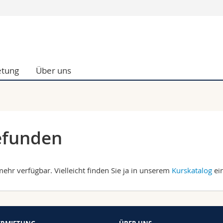
Informationen 
k.
Studieninteressier
aftliche Fak.
Studierende
tung
Über uns
d Sozialwissenschaftliche Fak.
Medien
Fak.
Forschende
ungs- und Bildungswissenschaften
Mitarbeitende
 Med. Fak.
Doktorierende
efunden
ehr verfügbar. Vielleicht finden Sie ja in unserem
Kurskatalog
ein