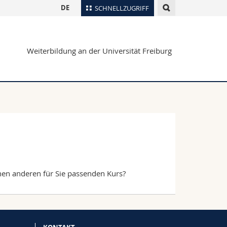
DE
SCHNELLZUGRIFF
für
Personenverzeichnis
Weiterbildung an der Universität Freiburg
Ortsplan
te
Bibliotheken
Webmail
Vorlesungsverzeichnis
MyUnifr
en anderen für Sie passenden Kurs?