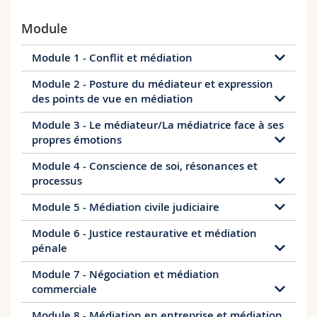
Module
Module 1 - Conflit et médiation
Module 2 - Posture du médiateur et expression
des points de vue en médiation
Inhalt
dfaélkfjdfaéfkjdéls
Module 3 - Le médiateur/La médiatrice face à ses
propres émotions
Daten
Daten
02.02.2026
von 09:15 bis 16:45
Module 4 - Conscience de soi, résonances et
12.01.2026
von 09:15 bis 16:45
03.02.2026
von 09:15 bis 16:45
processus
Daten
13.01.2026
von 09:15 bis 16:45
16.03.2026
von 09:15 bis 16:45
Module 5 - Médiation civile judiciaire
17.03.2026
von 09:15 bis 16:45
Daten
Module 6 - Justice restaurative et médiation
27.04.2026
von 09:15 bis 16:45
pénale
Daten
28.04.2026
von 09:15 bis 16:45
15.06.2026
von 09:15 bis 16:45
Module 7 - Négociation et médiation
16.06.2026
von 09:15 bis 16:45
commerciale
Daten
31.08.2026
von 09:15 bis 16:45
Module 8 - Médiation en entreprise et médiation