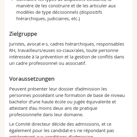
Math.-Nat. und Med. Fak.
Mitarbeitende
Webmail
manière de les construire et de les articuler aux
modèles de type décisionnels (dispositifs
hiérarchiques, judiciaires, etc.)
Interfakultär
Doktorierende
Vorlesungsverzeichnis
Zielgruppe
MyUnifr
Juristes, avocat·e·s, cadres hiérarchiques, responsables
RH, travailleurs/euses so-ciaux/ales, toute personne
intéressée à la prévention et la gestion de conflits dans
un cadre professionnel ou associatif.
Voraussetzungen
Peuvent présenter leur dossier d’admission les
personnes possédant une formation de base de niveau
bachelor d’une haute école ou jugée équivalente et
attestant d’au moins deux ans de pratique
professionnelle dans leur domaine.
Le Comité directeur décide des admissions, et ce
également pour les candidat·e·s ne répondant pas
entièrement aux conditions d’admission.