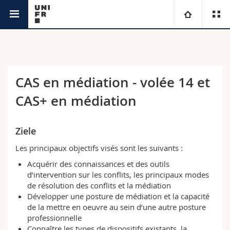
Weiterbildungsstelle
Universität
Fakultäten
Studium
CAS en médiation - volée 14 et
CAS+ en médiation
Informationen für
Campus
Theologische Fak.
Forschung
Ressourcen
Rechtswissenschaftliche Fak.
Studieninteressierte
Ziele
Les principaux objectifs visés sont les suivants :
Universität
Wirtschafts- und Sozialwissenschaftliche Fak.
Studierende
Personenverzeichnis
Acquérir des connaissances et des outils
d’intervention sur les conflits, les principaux modes
Weiterbildung
Philosophische Fak.
Medien
Ortsplan
de résolution des conflits et la médiation
Développer une posture de médiation et la capacité
de la mettre en oeuvre au sein d’une autre posture
Fak. für Erziehungs- und Bildungswissenschaften
Forschende
Bibliotheken
professionnelle
Connaître les types de dispositifs existants, la