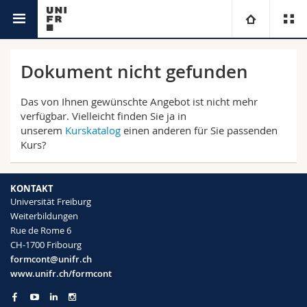
Weiterbildungsstelle
Universität
Dokument nicht gefunden
Fakultäten
Studium
Das von Ihnen gewünschte Angebot ist nicht mehr
verfügbar. Vielleicht finden Sie ja in
unserem
Kurskatalog
einen anderen für Sie passenden
Informationen für
Campus
Theologische Fak.
Kurs?
Forschung
Ressourcen
Rechtswissenschaftliche Fak.
Studieninteressierte
KONTAKT
Universität Freiburg
Universität
Wirtschafts- und Sozialwissenschaftliche Fak.
Studierende
Personenverzeichnis
Weiterbildungen
Rue de Rome 6
Weiterbildung
Philosophische Fak.
Medien
Ortsplan
CH-1700 Fribourg
formcont@unifr.ch
www.unifr.ch/formcont
Fak. für Erziehungs- und Bildungswissenschaften
Forschende
Bibliotheken