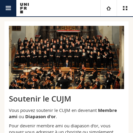
CUJM
Université
Facultés
Etudes
Vous êtes
Campus
Théologie
Recherche
Ressources
Droit
Futurs étudiants
Université
Sciences économiques et sociales et management
Etudiants
Annuaire du personnel
Soutenir le CUJM
Formation continue
Lettres et sciences humaines
Médias
Plan d'accès
Vous pouvez soutenir le CUJM en devenant
Membre
ami
ou
Diapason d'or
.
Sciences de l'éducation et de la formation
Chercheurs
Bibliothèques
Pour devenir membre ami ou diapason d'or, vous
pouvez vous adressez à un choriste ou simplement