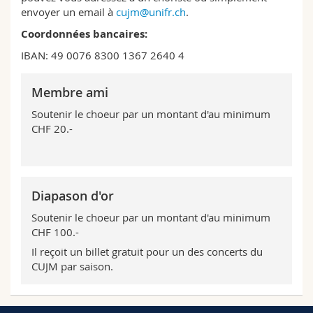
Sciences et médecine
Collaborateurs
Webmail
envoyer un email à
cujm@unifr.ch
.
Coordonnées bancaires:
Interfacultaire
Doctorants
Programme des cours
IBAN: 49 0076 8300 1367 2640 4
MyUnifr
Membre ami
Soutenir le choeur par un montant d'au minimum
CHF 20.-
Diapason d'or
Soutenir le choeur par un montant d'au minimum
CHF 100.-
Il reçoit un billet gratuit pour un des concerts du
CUJM par saison.