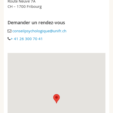
Route Neuve 7A
Sciences et médecine
Collaborateurs
Webmail
CH – 1700 Fribourg
Interfacultaire
Doctorants
Programme des cours
Demander un rendez-vous
conseilpsychologique@unifr.ch
MyUnifr
+ 41 26 300 70 41