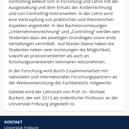
Controlling befasst sich in Forschung und Lehre mit der
Math.-Nat. und Med. Fak.
Mitarbeitende
Webmail
Ausgestaltung und dem Einsatz der Kostenrechnung
und von Controlling-Instrumenten. In der Lehre wird
eine Verknüpfung von praktischen und theoretischen
Interfakultär
Doktorierende
Vorlesungsverzeichnis
Aspekten angestrebt. In den Bachelorvorlesungen
„Unternehmensrechnung“ und „Controlling“ werden den
MyUnifr
Studenten dazu die jeweiligen Grundlagen sowie erste
Vertiefungen vermittelt. Auf Master-Ebene haben die
Studenten neben zwei Vorlesungen die Möglichkeit,
sowohl an praxisorientierten als auch an
forschungsorientierten Seminaren teilzunehmen.
In der Forschung wird durch Zusammenarbeit mit
nationalen und internationalen Forschungspartnern an
der Weiterentwicklung des Fachbereichs mitgewirkt.
Geleitet wird der Lehrstuhl von Prof. Dr. Michael
Burkert, der seit 2013 als ordentlicher Professor an der
Universität Fribourg angestellt ist.
KONTAKT
Universität Freiburg