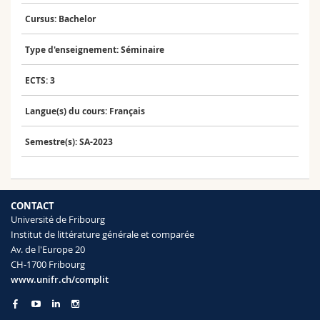
Sciences et médecine
Collaborateurs
Webmail
Cursus: Bachelor
Interfacultaire
Doctorants
Programme des cours
Type d'enseignement: Séminaire
ECTS: 3
MyUnifr
Langue(s) du cours: Français
Semestre(s): SA-2023
CONTACT
Université de Fribourg
Institut de littérature générale et comparée
Av. de l'Europe 20
CH-1700 Fribourg
www.unifr.ch/complit