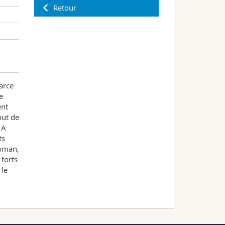
Retour
arce
e
ent
but de
 A
ts
roman,
 forts
 le