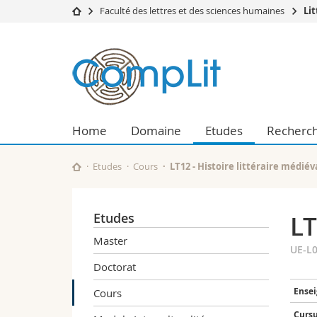
Faculté des lettres et des sciences humaines
Li
Université
Facultés
Institut
Etudes
Théologie
de
Campus
Droit
Recherche
Sciences é
littérature
Université
Lettres et
Home
Domaine
Etudes
Recherc
Formation continue
Sciences de
générale
Sciences e
Interfacult
Etudes
Cours
LT12 - Histoire littéraire médiév
et
comparée
Etudes
LT
Master
UE-L0
Doctorat
Ensei
Cours
Cursu