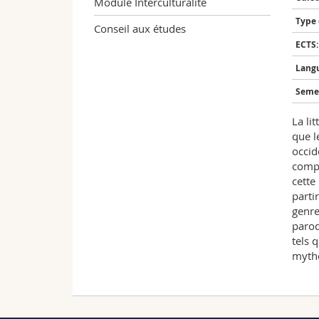
Module Interculturalité
Type 
Conseil aux études
ECTS:
Langu
Semes
La li
que l
occid
compr
cette
parti
genre
parod
tels 
mythe