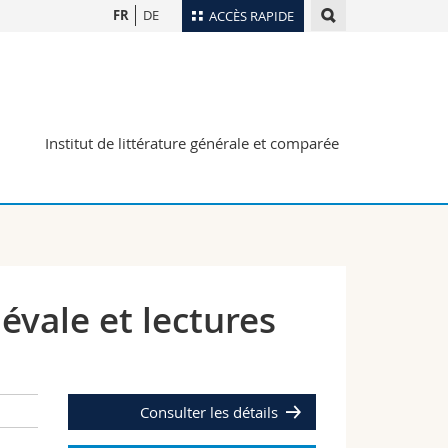
FR
DE
ACCÈS RAPIDE
Annuaire du personnel
Plan d'accès
nts
Bibliothèques
Institut de littérature générale et comparée
Webmail
rs
Programme des cours
MyUnifr
iévale et lectures
Consulter les détails