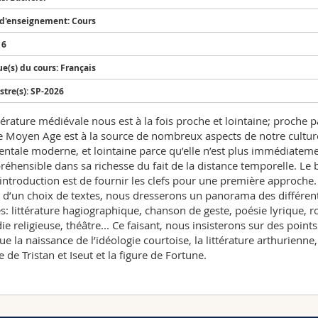
d'enseignement: Cours
 6
e(s) du cours: Français
tre(s): SP-2026
ttérature médiévale nous est à la fois proche et lointaine; proche p
e Moyen Age est à la source de nombreux aspects de notre cultur
entale moderne, et lointaine parce qu’elle n’est plus immédiatem
éhensible dans sa richesse du fait de la distance temporelle. Le 
 introduction est de fournir les clefs pour une première approche.
r d’un choix de textes, nous dresserons un panorama des différen
s: littérature hagiographique, chanson de geste, poésie lyrique, 
ie religieuse, théâtre... Ce faisant, nous insisterons sur des points
que la naissance de l’idéologie courtoise, la littérature arthurienne,
 de Tristan et Iseut et la figure de Fortune.