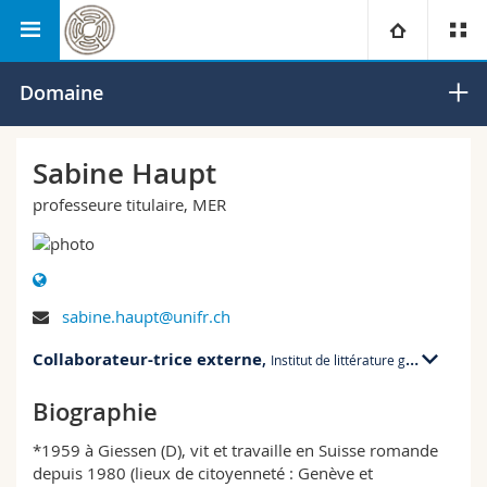
Faculté des lettres et des sciences
Littérature générale et
Université
Domaine
humaines
comparée
Facultés
Etudes
Sabine Haupt
professeure titulaire, MER
Vous êtes
Campus
Théologie
Recherche
Ressources
Droit
Futurs étudiants
sabine.haupt@unifr.ch
Université
Sciences économiques et sociales et management
Etudiants
Annuaire du personnel
Collaborateur-trice externe
,
Institut de littérature générale et comparée
Formation continue
Lettres et sciences humaines
Médias
Plan d'accès
Biographie
Sciences de l'éducation et de la formation
Chercheurs
Bibliothèques
*1959 à Giessen (D), vit et travaille en Suisse romande
depuis 1980 (lieux de citoyenneté : Genève et