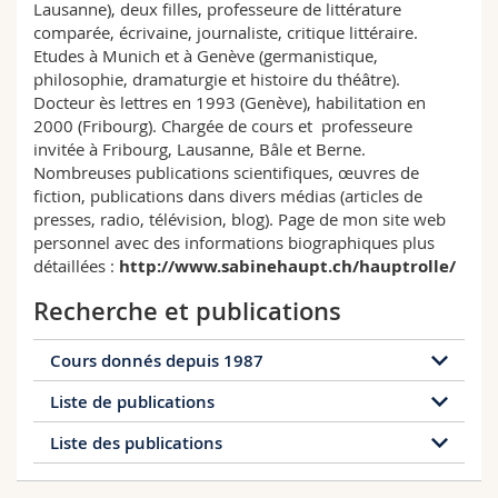
Lausanne), deux filles, professeure de littérature
Sciences et médecine
Collaborateurs
Webmail
comparée, écrivaine, journaliste, critique littéraire.
Etudes à Munich et à Genève (germanistique,
Interfacultaire
Doctorants
Programme des cours
philosophie, dramaturgie et histoire du théâtre).
Docteur ès lettres en 1993 (Genève), habilitation en
2000 (Fribourg). Chargée de cours et professeure
MyUnifr
invitée à Fribourg, Lausanne, Bâle et Berne.
Nombreuses publications scientifiques, œuvres de
fiction, publications dans divers médias (articles de
presses, radio, télévision, blog). Page de mon site web
personnel avec des informations biographiques plus
détaillées :
http://www.sabinehaupt.ch/hauptrolle/
Recherche et publications
Cours donnés depuis 1987
Liste de publications
Télécharger le document
Liste des publications
http://sabinehaupt.ch/publikationen/
Télécharger le document