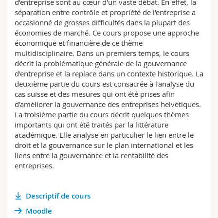
d'entreprise sont au cœur d'un vaste débat. En effet, la
Sciences et médecine
Collaborateurs
Webmail
séparation entre contrôle et propriété de l'entreprise a
occasionné de grosses difficultés dans la plupart des
économies de marché. Ce cours propose une approche
Interfacultaire
Doctorants
Programme des cours
économique et financière de ce thème
multidisciplinaire. Dans un premiers temps, le cours
MyUnifr
décrit la problématique générale de la gouvernance
d'entreprise et la replace dans un contexte historique. La
deuxième partie du cours est consacrée à l'analyse du
cas suisse et des mesures qui ont été prises afin
d'améliorer la gouvernance des entreprises helvétiques.
La troisième partie du cours décrit quelques thèmes
importants qui ont été traités par la littérature
académique. Elle analyse en particulier le lien entre le
droit et la gouvernance sur le plan international et les
liens entre la gouvernance et la rentabilité des
entreprises.
Descriptif de cours
Moodle