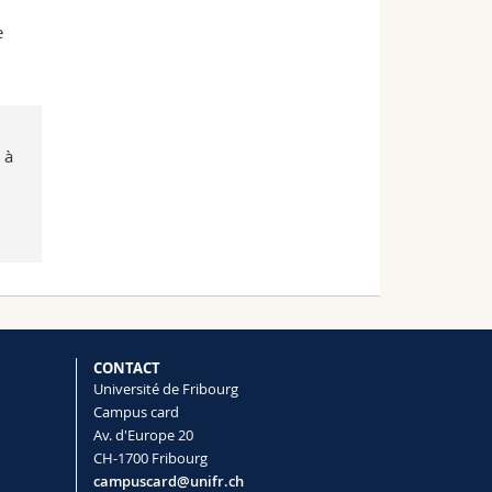
e
 à
CONTACT
Université de Fribourg
Campus card
Av. d'Europe 20
CH-1700 Fribourg
campuscard@unifr.ch