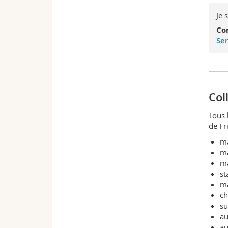
Je 
Co
Ser
Col
Tous 
de Fr
ma
ma
ma
st
ma
ch
su
au
au