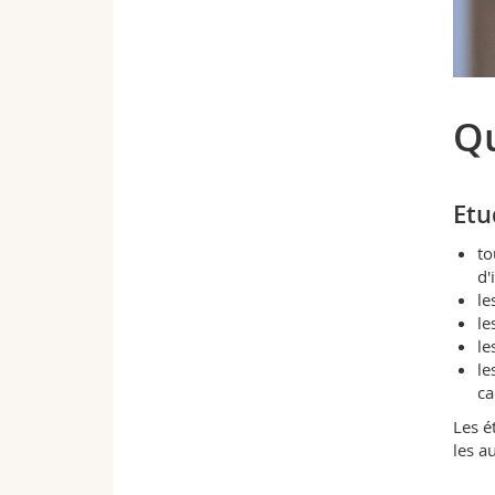
Qu
Etu
to
d'
le
le
le
le
ca
Les é
les a