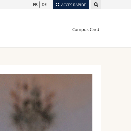
FR
DE
ACCÈS RAPIDE
Annuaire du personnel
Campus Card
Plan d'accès
nts
Bibliothèques
Webmail
rs
Programme des cours
MyUnifr