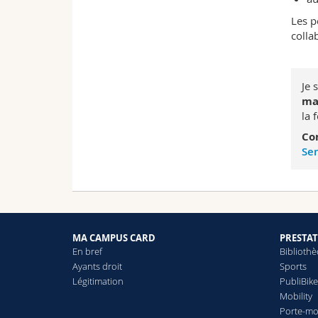
Les p
colla
Je 
ma
la 
Co
Ser
MA CAMPUS CARD
PRESTA
En bref
Biblioth
Ayants droit
Sports
Légitimation
PubliBik
Mobility
Porte-m