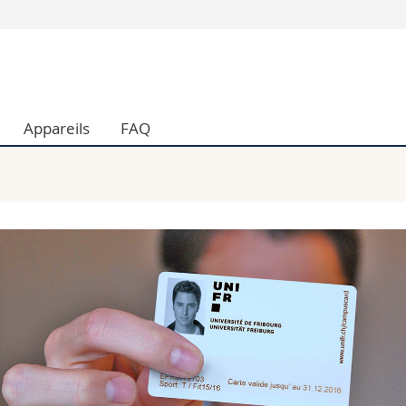
Vous êtes
Futurs étudia
Etudiants
Appareils
FAQ
conomiques et sociales et management
Médias
 sciences humaines
Chercheurs
 l'éducation et de la formation
Collaborateu
t médecine
Doctorants
aire