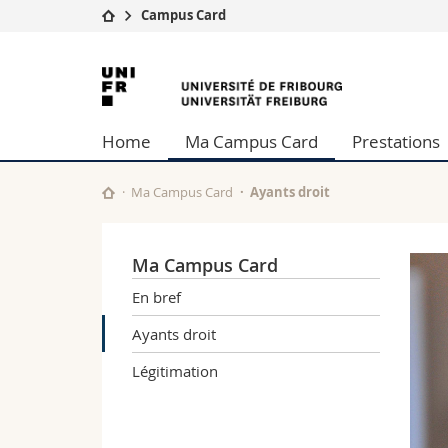
Campus Card
Université
Facultés
Université
Etudes
Théologie
de
Campus
Droit
Home
Ma Campus Card
Prestations
Recherche
Sciences é
Fribourg
Université
Lettres et
Formation continue
Sciences de
Ma Campus Card
Ayants droit
Sciences e
Interfacult
Ma Campus Card
En bref
Ayants droit
Légitimation