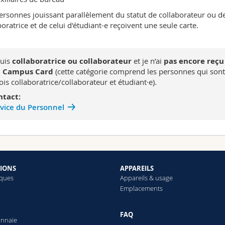
ersonnes jouissant parallèlement du statut de collaborateur ou d
boratrice et de celui d'étudiant-e reçoivent une seule carte.
suis
collaboratrice ou collaborateur
et je n’ai
pas encore reçu
 Campus Card
(cette catégorie comprend les personnes qui sont
fois collaboratrice/collaborateur et étudiant·e).
ntact:
vice du Personnel
TIONS
APPAREILS
èques
Appareils & usage
Emplacements
e
FAQ
onnaie