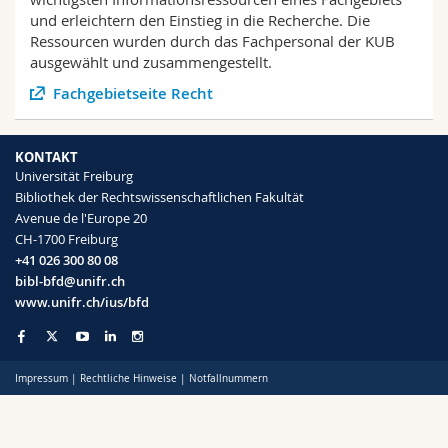
Math.-Nat. und Med. Fak.
Mitarbeitende
Webmail
und erleichtern den Einstieg in die Recherche. Die
Ressourcen wurden durch das Fachpersonal der KUB
ausgewählt und zusammengestellt.
Interfakultär
Doktorierende
Vorlesungsverzeichnis
Fachgebietseite Recht
MyUnifr
KONTAKT
Universität Freiburg
Bibliothek der Rechtswissenschaftlichen Fakultät
Avenue de l'Europe 20
CH-1700 Freiburg
+41 026 300 80 08
bibl-bfd@unifr.ch
www.unifr.ch/ius/bfd
Impressum
|
Rechtliche Hinweise
|
Notfallnummern